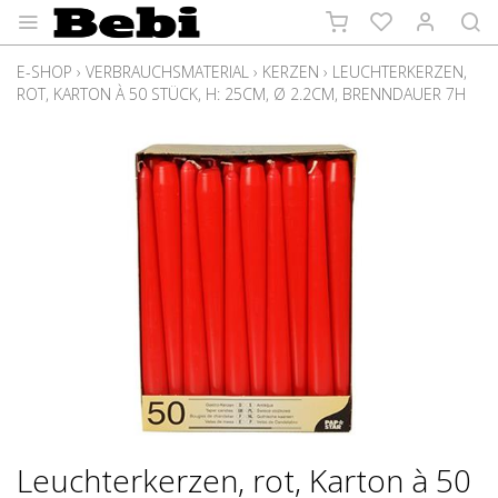
E-SHOP
›
VERBRAUCHSMATERIAL
›
KERZEN
›
LEUCHTERKERZEN,
ROT, KARTON À 50 STÜCK, H: 25CM, Ø 2.2CM, BRENNDAUER 7H
Leuchterkerzen, rot, Karton à 50