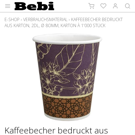
E-SHOP
›
VERBRAUCHSMATERIAL
›
KAFFEEBECHER BEDRUCKT
AUS KARTON, 2DL, Ø 8OMM, KARTON À 1'000 STÜCK
Kaffeebecher bedruckt aus