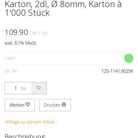
Karton, 2dl, Ø 8omm, Karton à
1'000 Stück
109.90
CHF
/ Stk.
exkl. 8.1% MwSt.
Lager:
Art. Nr:
120-1141.6025K
Stk.
Merken
Drucken
Anfrage zu diesem Artikel ›
Beschreibung