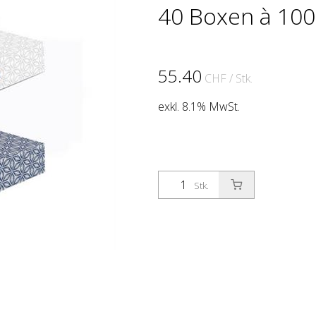
40 Boxen à 100
55.40
CHF
/ Stk.
exkl. 8.1% MwSt.
Stk.