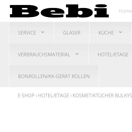
Home
SERVICE
GLÄSER
KÜCHE
VERBRAUCHSMATERIAL
HOTEL/ETAGE
BONROLLEN/KK-GERÄT ROLLEN
E-SHOP
›
HOTEL/ETAGE
›
KOSMETIKTÜCHER BULKYSOF