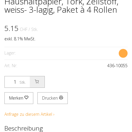
Haushaltpapier, Tork, Zellstoff,
weiss- 3-lagig, Paket à 4 Rollen
5.15
CHF
/ Stk.
exkl. 8.1% MwSt.
Lager:
Art. Nr:
436-10055
Stk.
Merken
Drucken
Anfrage zu diesem Artikel ›
Beschreibung