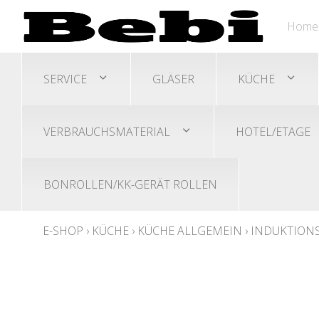
Home
SERVICE
GLÄSER
KÜCHE
VERBRAUCHSMATERIAL
HOTEL/ETAGE
BONROLLEN/KK-GERÄT ROLLEN
E-SHOP
›
KÜCHE
›
KÜCHE ALLGEMEIN
›
INDUKTIONS