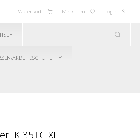
Warenkorb
Merklisten
Login
TISCH
RZEN/ARBEITSSCHUHE
er IK 35TC XL